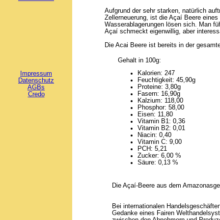
Aufgrund der sehr starken, natürlich auf
Zellerneuerung, ist die Açaí Beere eines
Wasserablagerungen lösen sich. Man fühlt 
Açaí schmeckt eigenwillig, aber interess
Die Acai Beere ist bereits in der gesamt
Gehalt in 100g:
Kalorien: 247
Impressum
Feuchtigkeit: 45,90g
Datenschutz
Proteine: 3,80g
AGBs
Fasern: 16,90g
Credo
Kalzium: 118,00
Phosphor: 58,00
Eisen: 11,80
Vitamin B1: 0,36
Vitamin B2: 0,01
Niacin: 0,40
Vitamin C: 9,00
PCH: 5,21
Zucker: 6,00 %
Säure: 0,13 %
Die Açaí-Beere aus dem Amazonasgebiet
Bei internationalen Handelsgeschäft
Gedanke eines Fairen Welthandelsystem
zwischen den Abnehmern und Produzent