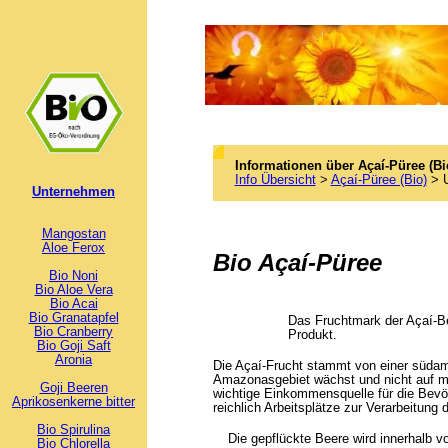
Informationen über Açaí-Püree (Bi
Info Übersicht
>
Açaí-Püree (Bio)
> U
Unternehmen
Mangostan
Aloe Ferox
Bio Açaí-Püree
Bio Noni
Bio Aloe Vera
Bio Acai
Bio Granatapfel
Das Fruchtmark der Açaí-Bee
Bio Cranberry
Produkt.
Bio Goji Saft
Aronia
Die Açaí-Frucht stammt von einer süda
Amazonasgebiet wächst und nicht auf mon
Goji Beeren
wichtige Einkommensquelle für die Bevö
Aprikosenkerne bitter
reichlich Arbeitsplätze zur Verarbeitung
Bio Spirulina
Die gepflückte Beere wird innerhalb v
Bio Chlorella